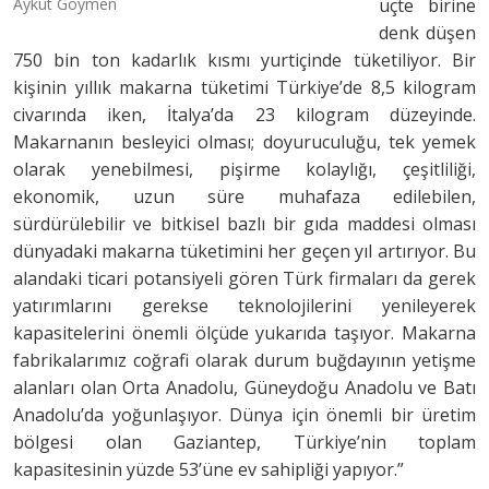
Aykut Göymen
üçte birine
denk düşen
750 bin ton kadarlık kısmı yurtiçinde tüketiliyor. Bir
kişinin yıllık makarna tüketimi Türkiye’de 8,5 kilogram
civarında iken, İtalya’da 23 kilogram düzeyinde.
Makarnanın besleyici olması; doyuruculuğu, tek yemek
olarak yenebilmesi, pişirme kolaylığı, çeşitliliği,
ekonomik, uzun süre muhafaza edilebilen,
sürdürülebilir ve bitkisel bazlı bir gıda maddesi olması
dünyadaki makarna tüketimini her geçen yıl artırıyor. Bu
alandaki ticari potansiyeli gören Türk firmaları da gerek
yatırımlarını gerekse teknolojilerini yenileyerek
kapasitelerini önemli ölçüde yukarıda taşıyor. Makarna
fabrikalarımız coğrafi olarak durum buğdayının yetişme
alanları olan Orta Anadolu, Güneydoğu Anadolu ve Batı
Anadolu’da yoğunlaşıyor. Dünya için önemli bir üretim
bölgesi olan Gaziantep, Türkiye’nin toplam
kapasitesinin yüzde 53’üne ev sahipliği yapıyor.”