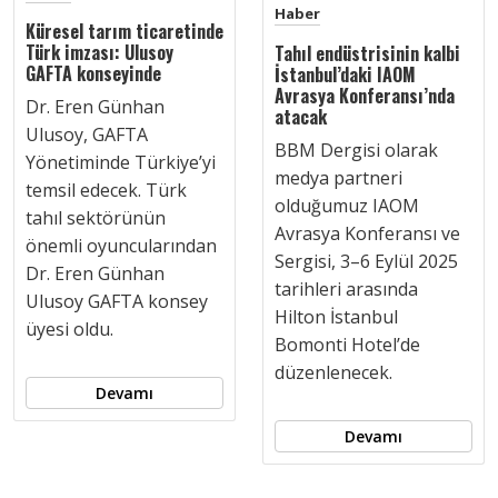
Haber
Küresel tarım ticaretinde
Türk imzası: Ulusoy
Tahıl endüstrisinin kalbi
GAFTA konseyinde
İstanbul’daki IAOM
Avrasya Konferansı’nda
Dr. Eren Günhan
atacak
Ulusoy, GAFTA
BBM Dergisi olarak
Yönetiminde Türkiye’yi
medya partneri
temsil edecek. Türk
olduğumuz IAOM
tahıl sektörünün
Avrasya Konferansı ve
önemli oyuncularından
Sergisi, 3–6 Eylül 2025
Dr. Eren Günhan
tarihleri arasında
Ulusoy GAFTA konsey
Hilton İstanbul
üyesi oldu.
Bomonti Hotel’de
düzenlenecek.
Devamı
Devamı