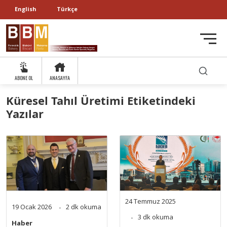
English
Türkçe
ABONE OL
ANASAYFA
Küresel Tahıl Üretimi Etiketindeki
Yazılar
24 Temmuz 2025
19 Ocak 2026
2 dk okuma
3 dk okuma
Haber