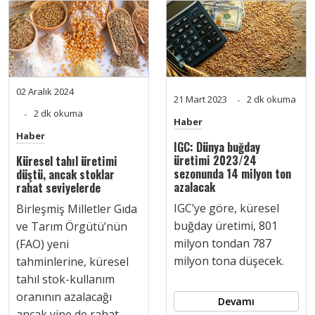
02 Aralık 2024
21 Mart 2023
2 dk okuma
2 dk okuma
Haber
Haber
IGC: Dünya buğday
üretimi 2023/24
Küresel tahıl üretimi
sezonunda 14 milyon ton
düştü, ancak stoklar
azalacak
rahat seviyelerde
IGC’ye göre, küresel
Birleşmiş Milletler Gıda
buğday üretimi, 801
ve Tarım Örgütü’nün
milyon tondan 787
(FAO) yeni
milyon tona düşecek.
tahminlerine, küresel
tahıl stok-kullanım
oranının azalacağı
Devamı
ancak yine de rahat