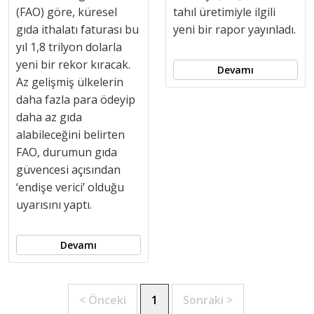
(FAO) göre, küresel
tahıl üretimiyle ilgili
gıda ithalatı faturası bu
yeni bir rapor yayınladı.
yıl 1,8 trilyon dolarla
yeni bir rekor kıracak.
Devamı
Az gelişmiş ülkelerin
daha fazla para ödeyip
daha az gıda
alabileceğini belirten
FAO, durumun gıda
güvencesi açısından
‘endişe verici’ olduğu
uyarısını yaptı.
Devamı
< Önceki
1
Sonraki >