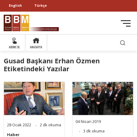
English
Türkçe
ABONE OL
ANASAYFA
Gusad Başkanı Erhan Özmen
Etiketindeki Yazılar
04 Nisan 2019
28 Ocak 2022
2 dk okuma
3 dk okuma
Haber