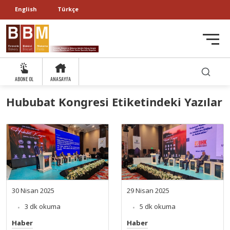
English
Türkçe
ABONE OL
ANASAYFA
Hububat Kongresi Etiketindeki Yazılar
30 Nisan 2025
29 Nisan 2025
3 dk okuma
5 dk okuma
Haber
Haber