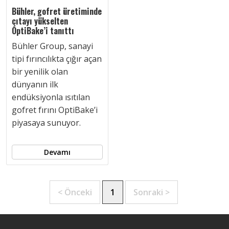
Bühler, gofret üretiminde
çıtayı yükselten
OptiBake’i tanıttı
Bühler Group, sanayi
tipi fırıncılıkta çığır açan
bir yenilik olan
dünyanın ilk
endüksiyonla ısıtılan
gofret fırını OptiBake’i
piyasaya sunuyor.
Devamı
< Önceki
1
Sonraki >