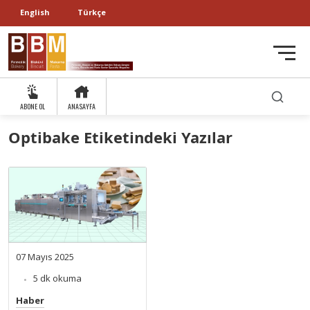
English
Türkçe
ABONE OL
ANASAYFA
Optibake Etiketindeki Yazılar
07 Mayıs 2025
5 dk okuma
Haber