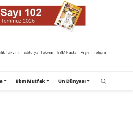
nlik Takvimi
Editoryal Takvim
BBM Pasta
Arşiv
İletişim
a
Bbm Mutfak
Un Dünyası