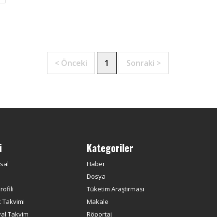
< Önceki
1
Sonraki >
ü
Kategoriler
sal
Haber
Dosya
ofili
Tüketim Araştırması
k Takvimi
Makale
yal Takvim
Röportaj