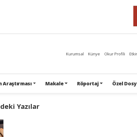
Kurumsal
Künye
Okur Profili
Etki
 Araştırması
Makale
Röportaj
Özel Dosy
deki Yazılar