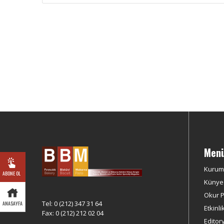
Men
Kurum
ABONE OL
Künye
Okur Pr
Tel: 0 (212) 347 31 64
ANASAYFA
Etkinli
Fax: 0 (212) 212 02 04
Editor