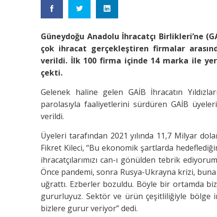
Güneydoğu Anadolu İhracatçı Birlikleri’ne (G
çok ihracat gerçekleştiren firmalar arasınd
verildi. İlk 100 firma içinde 14 marka ile y
çekti.
Gelenek haline gelen GAİB İhracatın Yıldızla
parolasıyla faaliyetlerini sürdüren GAİB üyele
verildi.
Üyeleri tarafından 2021 yılında 11,7 Milyar do
Fikret Kileci, “Bu ekonomik şartlarda hedeflediği
ihracatçılarımızı can-ı gönülden tebrik ediyoru
Önce pandemi, sonra Rusya-Ukrayna krizi, buna b
uğrattı. Ezberler bozuldu. Böyle bir ortamda bi
gururluyuz. Sektör ve ürün çeşitliliğiyle bölge 
bizlere gurur veriyor” dedi.