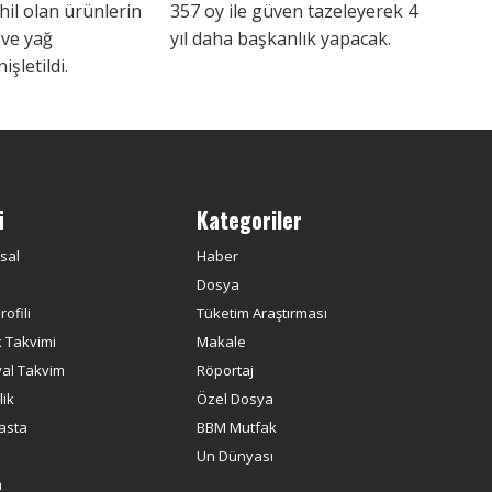
il olan ürünlerin
357 oy ile güven tazeleyerek 4
 ve yağ
yıl daha başkanlık yapacak.
işletildi.
ü
Kategoriler
sal
Haber
Dosya
ofili
Tüketim Araştırması
k Takvimi
Makale
yal Takvim
Röportaj
ik
Özel Dosya
asta
BBM Mutfak
Un Dünyası
m