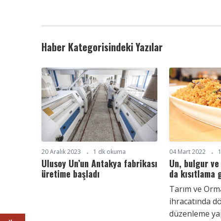
Haber Kategorisindeki Yazılar
20 Aralık 2023
1 dk okuma
04 Mart 2022
Ulusoy Un’un Antakya fabrikası
Un, bulgur ve
üretime başladı
da kısıtlama 
Tarım ve Orma
ihracatında d
düzenleme ya