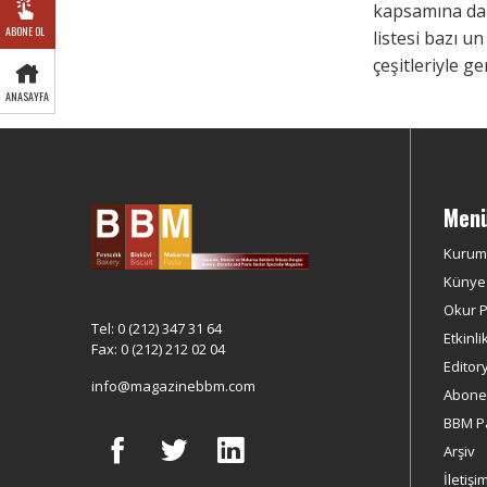
kapsamına dah
ABONE OL
listesi bazı un
çeşitleriyle gen
ANASAYFA
Men
Kurum
Künye
Okur Pr
Tel: 0 (212) 347 31 64
Etkinli
Fax: 0 (212) 212 02 04
Editor
info@magazinebbm.com
Abonel
BBM P
Arşiv
İletişi