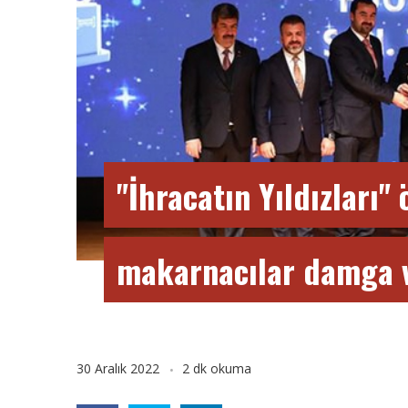
"İhracatın Yıldızları"
makarnacılar damga 
30 Aralık 2022
2 dk okuma