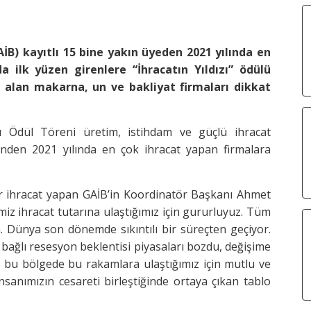
AİB) kayıtlı 15 bine yakın üyeden 2021 yılında en
a ilk yüzen girenlere “İhracatın Yıldızı” ödülü
er alan makarna, un ve bakliyat firmaları dikkat
rı Ödül Töreni üretim, istihdam ve güçlü ihracat
rinden 2021 yılında en çok ihracat yapan firmalara
lar ihracat yapan GAİB’in Koordinatör Başkanı Ahmet
miz ihracat tutarına ulaştığımız için gururluyuz. Tüm
m. Dünya son dönemde sıkıntılı bir süreçten geçiyor.
ağlı resesyon beklentisi piyasaları bozdu, değişime
z bu bölgede bu rakamlara ulaştığımız için mutlu ve
insanımızın cesareti birleştiğinde ortaya çıkan tablo