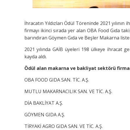
İhracatın Yıldızları Ödül Töreninde 2021 yılını
firmayı ikinci sırada yer alan OBA Food Gıda t
barındıran Göymen Gıda ve Beşler Makarna listeni
2021 yılında GAİB üyeleri 198 ülkeye ihracat ge
kayda aldı.
Ödül alan makarna ve bakliyat sektörü firma
OBA FOOD GIDA SAN. TİC. A.Ş.
MUTLU MAKARNACILIK SAN. VE TİC. A.Ş.
DİA BAKLİYAT A.Ş.
GÖYMEN GIDA A.Ş.
TİRYAKİ AGRO GIDA SAN. VE TİC. A.Ş.