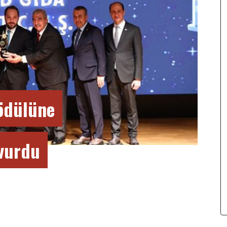
 ödülüne
vurdu