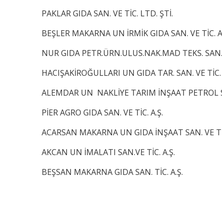
PAKLAR GIDA SAN. VE TİC. LTD. ŞTİ.
BEŞLER MAKARNA UN İRMİK GIDA SAN. VE TİC. A.
NUR GIDA PETR.ÜRN.ULUS.NAK.MAD TEKS. SAN. VE
HACIŞAKİROĞULLARI UN GIDA TAR. SAN. VE TİC. 
ALEMDAR UN NAKLİYE TARIM İNŞAAT PETROL SAN
PİER AGRO GIDA SAN. VE TİC. A.Ş.
ACARSAN MAKARNA UN GIDA İNŞAAT SAN. VE TİC
AKCAN UN İMALATI SAN.VE TİC. A.Ş.
BEŞSAN MAKARNA GIDA SAN. TİC. A.Ş.