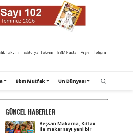
nlik Takvimi
Editoryal Takvim
BBM Pasta
Arşiv
İletişim
a
Bbm Mutfak
Un Dünyası
GÜNCEL HABERLER
Beşsan Makarna, Kıtlax
ile makarnayı yeni bir