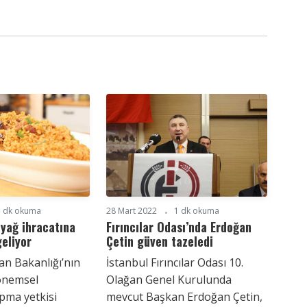
1 dk okuma
28 Mart 2022
1 dk okuma
 yağ ihracatına
Fırıncılar Odası’nda Erdoğan
geliyor
Çetin güven tazeledi
n Bakanlığı’nın
İstanbul Fırıncılar Odası 10.
önemsel
Olağan Genel Kurulunda
pma yetkisi
mevcut Başkan Erdoğan Çetin,