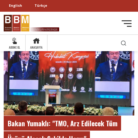
English
Türkçe
ABONE OL
ANASAYFA
Bakan Yumaklı: "TMO, Arz Edilecek Tüm