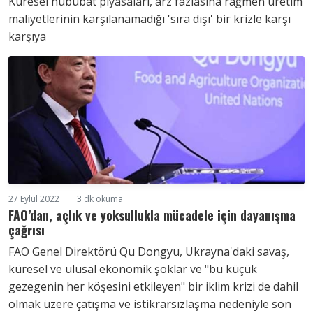
Küresel hububat piyasaları, arz fazlasına rağmen üretim
maliyetlerinin karşılanamadığı 'sıra dışı' bir krizle karşı
karşıya
27 Eylül 2022
3 dk okuma
FAO’dan, açlık ve yoksullukla mücadele için dayanışma
çağrısı
FAO Genel Direktörü Qu Dongyu, Ukrayna'daki savaş,
küresel ve ulusal ekonomik şoklar ve "bu küçük
gezegenin her köşesini etkileyen" bir iklim krizi de dahil
olmak üzere çatışma ve istikrarsızlaşma nedeniyle son