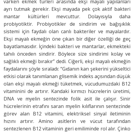
varken ekmek türleri arasında ekşi mayalı yapılanları
ayrı tutmak gerekir. Ekşi mayada pek çok aktif bakteri
mantar kültürleri mevcuttur. Dolayısıyla daha
probiyotiktir. Probiyotikler de sindirim ve bağışıklık
sistemi için faydalı olan canlı bakteriler ve mayalardır.
Ekşi mayalı ekmeğin öne çıkan bir diğer özelliği de geç
bayatlamasıdır. İçindeki bakteri ve mantarlar, ekmekteki
tahılı önceden sindirir. Böylece size sindirimi kolay ve
sağlıklı ekmeği bırakır” dedi. Ciğerli, ekşi mayalı ekmeğin
faydalarını şöyle sıraladı: “Gıdanın kan şekerini yükseltici
etkisi olarak tanımlanan glisemik indeks açısından düşük
olan ekşi mayalı ekmeği tüketmek, vücudumuzdaki B12
vitaminini de artırır. Kandaki kırmızı hücrelerin üretimi,
DNA ve myelin sentezinde folik asit ile çalışır. Sinir
hücrelerinin etrafını saran myelin kılıflarının sentezinde
görev alan B12 vitamini, elektriksel sinyal iletiminin
hızını artırır. Amino asitlerin ve vücut tarafından
sentezlenen B12 vitaminin geri emiliminde rol alır. Çinko