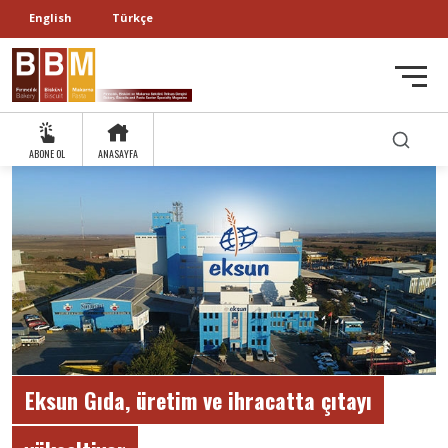
English
Türkçe
ABONE OL
ANASAYFA
Eksun Gıda, üretim ve ihracatta çıtayı