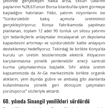
şeklinde gerçekleşen halka arzla, Eksun Gıda’nın
paylarının %28,63’ünün Borsa İstanbul’da işlem görmeye
başladığını hatırlatan Yıldız, yatırım vizyonlarını ise
“Sürdürülebilir bakış açımızla üretimimizi
gerçekleştiriyoruz. Konya fabrikamızda yapılması
planlanan, toplam 12 adet 90 tonluk un silosu yatırımı
için tedarikçilerle anlaşmalar imzalayarak un depolama
kapasitesini artırmayı ve sürdürülebilir kalite anlayışını
desteklemeyi hedefliyoruz. Tekirdağ ile birlikte Konya’da
kurulu un üretim tesislerimizde elektrik ihtiyacının
karşılanmasına yönelik yenilenebilir enerji santrali
kurma çalışmalarımıza başladık. Sıfır atıkla üretim
kapsamımızda da Ar-Ge merkezimizle birlikte organik
atıkların, yem dışında gübre ve ambalaj gibi alanlarda
kullanılmasına yönelik geri dönüşüm çalışmaları
yürütüyoruz” sözleriyle aktardı.
60. yılında Sinangil yenilikleri sürdürdü