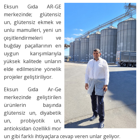
Eksun Gıda AR-GE
merkezinde; glütensiz
un, glütensiz ekmek ve
unlu mamulleri, yeni un
çeşitlendirmeleri ve
buğday paçallarının en
uygun karışımlarıyla
yüksek kalitede unların
elde edilmesine yönelik
projeler geliştiriliyor.
Eksun Gıda Ar-Ge
merkezinde geliştirilen
ürünlerin başında
glütensiz un, diyabetik
un, probiyotik un,
antioksidan özellikli mor
un gibi farklı ihtiyaçlara cevap veren unlar geliyor.