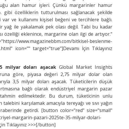
duğu alan hamur işleri. Çünkü margarinler hamur
. gibi özelliklerin tutturulması sağlanacak şekilde
 var ve kullanımı kişisel beğeni ve tercihlere bağlı.
 yağ ile yakalamak pek olası değil. Tabi bu kadar
ı özelliği eklenince, margarine olan ilgi de artıyor.”
https://www.magazinebbm.com/bitkisel-beslenme-
r/.html" icon="" target="true"]Devamı İçin Tıklayınız
,5 milyar doları aşacak
Global Market Insights
runa göre, piyasa değeri 2,75 milyar dolar olan
arıyla 3,5 milyar doları aşacak. Tüketicilerin düşük
 artmasına bağlı olarak endüstriyel margarin pazar
ahmin edilmektedir. Bu durum, tüketicinin unlu
talebini karşılamak amacıyla tereyağı ve sıvı yağın
aberinde getirdi. [button color="red" size="small"
iyel-margarin-pazari-2025te-35-milyar-dolari-
çin Tıklayınız >>>[/button]