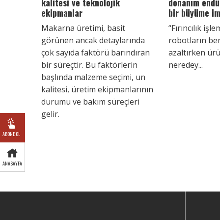
kalitesi ve teknolojik
donanım endüs
ekipmanlar
bir büyüme i
Makarna üretimi, basit
“Fırıncılık işl
görünen ancak detaylarında
robotların be
çok sayıda faktörü barındıran
azaltırken ürü
bir süreçtir. Bu faktörlerin
neredey...
başlında malzeme seçimi, un
kalitesi, üretim ekipmanlarının
durumu ve bakım süreçleri
gelir.
ABONE OL
ANASAYFA