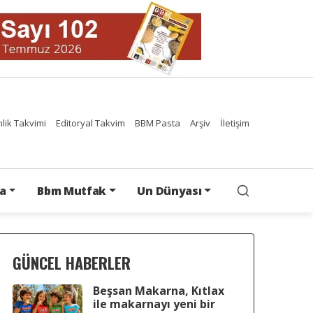
nlik Takvimi
Editoryal Takvim
BBM Pasta
Arşiv
İletişim
a
Bbm Mutfak
Un Dünyası
GÜNCEL HABERLER
Beşsan Makarna, Kıtlax
ile makarnayı yeni bir