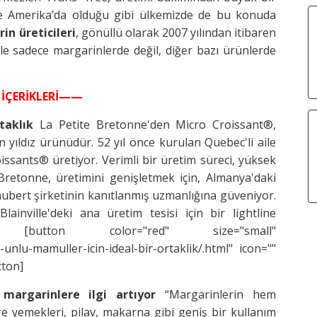
e Amerika’da olduğu gibi ülkemizde de bu konuda
in üreticileri
, gönüllü olarak 2007 yılından itibaren
le sadece margarinlerde değil, diğer bazı ürünlerde
İÇERİKLERİ——
taklık
La Petite Bretonne'den Micro Croissant®,
ıldız ürünüdür. 52 yıl önce kurulan Quebec'li aile
issants® üretiyor. Verimli bir üretim süreci, yüksek
Bretonne, üretimini genişletmek için, Almanya'daki
hubert şirketinin kanıtlanmış uzmanlığına güveniyor.
ainville'deki ana üretim tesisi için bir lightline
[button color="red" size="small"
unlu-mamuller-icin-ideal-bir-ortaklik/.html" icon=""
tton]
 margarinlere ilgi artıyor
“Margarinlerin hem
 yemekleri, pilav, makarna gibi geniş bir kullanım