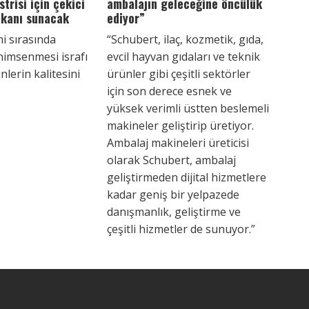
trisi için çekici
ambalajın geleceğine öncülük
mkanı sunacak
ediyor”
emi sırasında
“Schubert, ilaç, kozmetik, gıda,
nimsenmesi israfı
evcil hayvan gıdaları ve teknik
nlerin kalitesini
ürünler gibi çeşitli sektörler
için son derece esnek ve
yüksek verimli üstten beslemeli
makineler geliştirip üretiyor.
Ambalaj makineleri üreticisi
olarak Schubert, ambalaj
geliştirmeden dijital hizmetlere
kadar geniş bir yelpazede
danışmanlık, geliştirme ve
çeşitli hizmetler de sunuyor.”