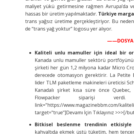
maliyet yükü getirmesine rağmen Avrupa’da v
hassas bir üretim yapılmaktadır.
Türkiye margar
trans yağsız üretime gerçekleştiriyor. Bu neden
de “trans yağ yoktur” logosu yer alıyor.
——DOSYA 
Kaliteli unlu mamuller için ideal bir or
Kanada unlu mamuller sektörü portföyünün y
şirketi her gün 1,2 milyona kadar Micro Cro
derecede otomasyon gerektirir. La Petite 
lider TLM paketleme makineleri üreticisi Sc
Kanadalı şirket kısa süre önce Quebec, Bl
Flowpacker siparişi verdi. 
link="https://www.magazinebbm.com/kaliteli-
target="true"]Devamı İçin Tıklayınız >>>[/bu
Bitkisel beslenme trendinin etkisiyle
kahvaltıda ekmek üstü tüketim, hem tencere