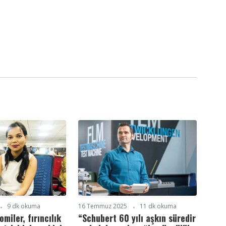
9 dk okuma
16 Temmuz 2025
11 dk okuma
miler, fırıncılık
“Schubert 60 yılı aşkın süredir