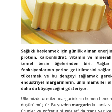
Sağlıklı beslenmek için günlük alınan enerji
protein, karbonhidrat, vitamin ve mineral
temel besin öğelerinden biri. Yağlar 
fonksiyonlarının yerine getirilmesini sağla
tüketmek ve bu dengeyi sağlamak gerekli
endüstriyel margarinlerin, unlu mamuller al
daha da büyüyeceğini gösteriyor.
Ülkemizde üretilen margarinlerin hemen hemen 
düşürülmüştür. Bu yüzden
margarin
kullanılara
ürünler ve gofret gibi gıdalar” da trans yağ iç