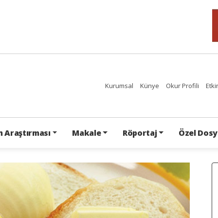
Kurumsal
Künye
Okur Profili
Etki
 Araştırması
Makale
Röportaj
Özel Dosy