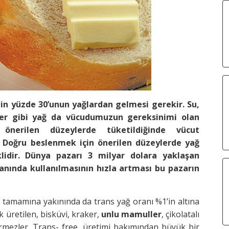
nin yüzde 30’unun yağlardan gelmesi gerekir. Su,
ler gibi yağ da vücudumuzun gereksinimi olan
önerilen düzeylerde tüketildiğinde vücut
r. Doğru beslenmek için önerilen düzeylerde yağ
dir. Dünya pazarı 3 milyar dolara yaklaşan
anında kullanılmasının hızla artması bu pazarın
tamamına yakınında da trans yağ oranı %1’in altına
k üretilen, bisküvi, kraker,
unlu mamuller
, çikolatalı
ermezler. Trans- free, üretimi bakımından büyük bir