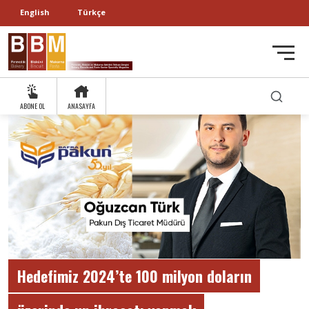
English
Türkçe
ABONE OL
ANASAYFA
Hedefimiz 2024’te 100 milyon doların