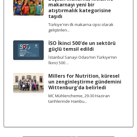
makarnayı yeni bir
atıştırmalık kategorisine
taşıdı
Türkiye'nin ilk makarna cipsi olarak
geliştirilen...
İSO İkinci 500'de un sektörü
güçlü temsil edildi
İstanbul Sanayi Odası’nın Türkiye’nin
İkinci 500 ...
Millers for Nutrition, küresel
un zenginleştirme gündemini
Wittenburg'da belirledi
MC Mühlenchemie, 29-30 Haziran
tarihlerinde Hambu...