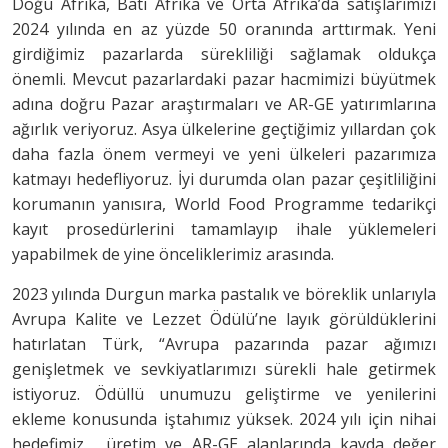
Doğu Afrika, Batı Afrika ve Orta Afrika’da satışlarımızı
2024 yılında en az yüzde 50 oranında arttırmak. Yeni
girdiğimiz pazarlarda sürekliliği sağlamak oldukça
önemli. Mevcut pazarlardaki pazar hacmimizi büyütmek
adına doğru Pazar araştırmaları ve AR-GE yatırımlarına
ağırlık veriyoruz. Asya ülkelerine geçtiğimiz yıllardan çok
daha fazla önem vermeyi ve yeni ülkeleri pazarımıza
katmayı hedefliyoruz. İyi durumda olan pazar çeşitliliğini
korumanın yanısıra, World Food Programme tedarikçi
kayıt prosedürlerini tamamlayıp ihale yüklemeleri
yapabilmek de yine önceliklerimiz arasında.
2023 yılında Durgun marka pastalık ve böreklik unlarıyla
Avrupa Kalite ve Lezzet Ödülü’ne layık görüldüklerini
hatırlatan Türk, “Avrupa pazarında pazar ağımızı
genişletmek ve sevkiyatlarımızı sürekli hale getirmek
istiyoruz. Ödüllü unumuzu geliştirme ve yenilerini
ekleme konusunda iştahımız yüksek. 2024 yılı için nihai
hedefimiz, üretim ve AR-GE alanlarında kayda değer