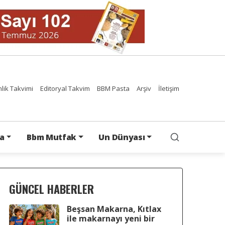
nlik Takvimi
Editoryal Takvim
BBM Pasta
Arşiv
İletişim
a
Bbm Mutfak
Un Dünyası
GÜNCEL HABERLER
Beşsan Makarna, Kıtlax
ile makarnayı yeni bir