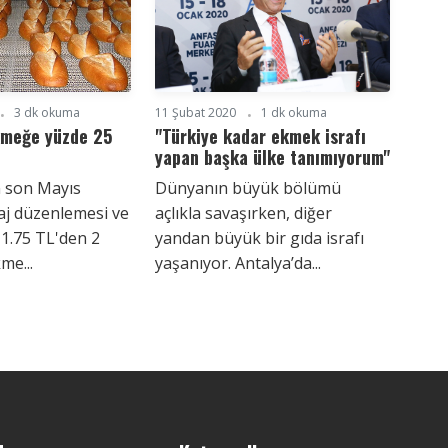
3 dk okuma
11 Şubat 2020
1 dk okuma
kmeğe yüzde 25
"Türkiye kadar ekmek israfı
yapan başka ülke tanımıyorum"
n son Mayıs
Dünyanın büyük bölümü
aj düzenlemesi ve
açlıkla savaşırken, diğer
 1.75 TL'den 2
yandan büyük bir gıda israfı
me...
yaşanıyor. Antalya’da...