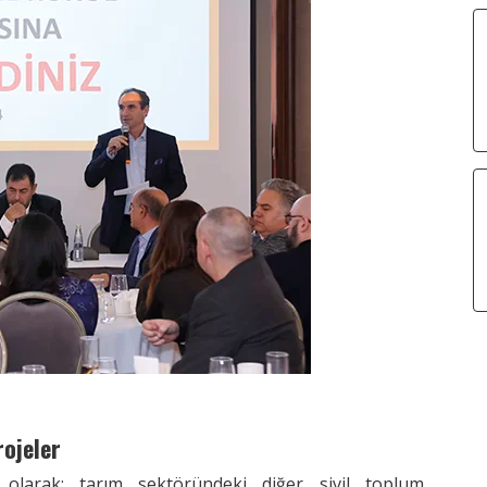
ojeler
arak; tarım sektöründeki diğer sivil toplum