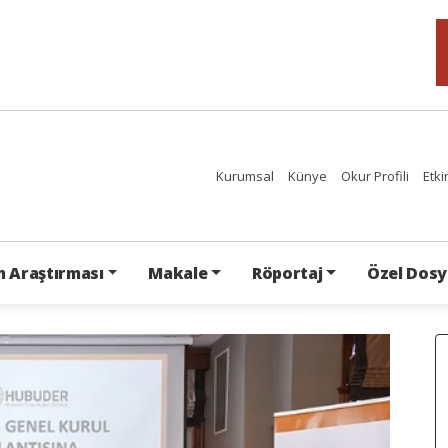
Kurumsal
Künye
Okur Profili
Etki
 Araştırması
Makale
Röportaj
Özel Dosy