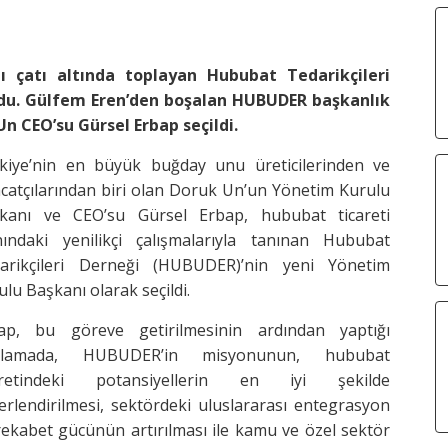
ı çatı altında toplayan Hububat Tedarikçileri
oldu. Gülfem Eren’den boşalan HUBUDER başkanlık
n CEO’su Gürsel Erbap seçildi.
kiye’nin en büyük buğday unu üreticilerinden ve
acatçılarından biri olan Doruk Un’un Yönetim Kurulu
kanı ve CEO’su Gürsel Erbap, hububat ticareti
nındaki yenilikçi çalışmalarıyla tanınan Hububat
arikçileri Derneği (HUBUDER)’nin yeni Yönetim
ulu Başkanı olarak seçildi.
ap, bu göreve getirilmesinin ardından yaptığı
ıklamada, HUBUDER’in misyonunun, hububat
aretindeki potansiyellerin en iyi şekilde
erlendirilmesi, sektördeki uluslararası entegrasyon
rekabet gücünün artırılması ile kamu ve özel sektör