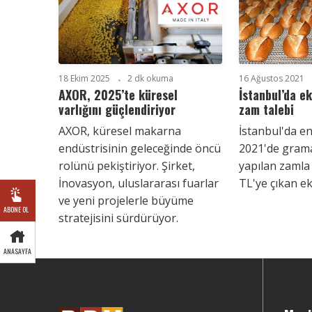
18 Ekim 2025
2 dk okuma
16 Ağustos 2021
AXOR, 2025’te küresel
İstanbul’da e
varlığını güçlendiriyor
zam talebi
AXOR, küresel makarna
İstanbul'da e
endüstrisinin geleceğinde öncü
2021'de gram
rolünü pekiştiriyor. Şirket,
yapılan zamla
İnovasyon, uluslararası fuarlar
TL'ye çıkan ek
ve yeni projelerle büyüme
ABONE OL
stratejisini sürdürüyor.
ANASAYFA