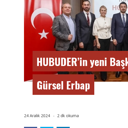
HUBUDER’in yeni Baş
Gürsel Erbap
24 Aralık 2024
2 dk okuma