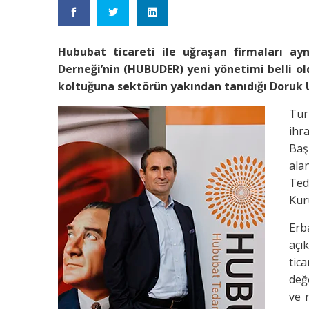
Hububat ticareti ile uğraşan firmaları ayn
Derneği’nin (HUBUDER) yeni yönetimi belli 
koltuğuna sektörün yakından tanıdığı Doruk U
Tür
ihr
Baş
ala
Ted
Kur
Erb
aç
tic
değ
ve 