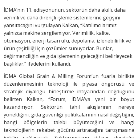
İDMA’nın 11. edisyonunun, sektörün daha akıllı, daha
verimli ve daha dirençli işleme sistemlerine geçişini
yansıtacağını vurgulayan Kalkan, “Katılımcılarımız
yalnızca makine sergilemiyor. Verimlilik, kalite,
otomasyon, enerji tasarrufu, depolama, izlenebilirlik ve
ürün çeşitliliği için çözümler sunuyorlar. Bunlar,
değirmenciliğin ve gıda işlemenin geleceğini belirleyecek
başlıklar.” ifadelerini kullandı.
İDMA Global Grain & Milling Forum’un fuarla birlikte
düzenlenmesinin teknoloji ile piyasa öngörüsü ve
stratejik diyaloğu birleştirme ihtiyacından doğduğunu
belirten Kalkan, “Forum, İDMA’ya yeni bir boyut
kazandırıyor. Sektörün tahıl akışlarının nereye
yöneldiğini, gıda güvenliği politikalarının nasıl değiştiğini,
hangi bölgelerin talebi büyüteceğini ve hangi
teknolojilerin rekabet gücünü artıracağını tartışmasına
imkân sağlayacak. Sektörümüzün ihtiyaç duyduğu