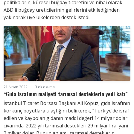
politikaların, küresel buğday ticaretini ve nihai olarak
ABD'li buğday üreticilerinin gelirlerini etkilediğinden
yakınarak üye ülkelerden destek istedi.
21 Nisan 2022
3 dk okuma
“Gıda israfının maliyeti tarımsal desteklerin yedi katı”
İstanbul Ticaret Borsası Başkanı Ali Kopuz, gıda israfının
korkunç boyutlara ulaştığını belirterek, “Türkiye’de israf
edilen ve kaybolan gıdanın maddi değeri 14 milyar dolar
civarında. 2022 yılı tarımsal destekleri 29 milyar lira, yani
2 milyar dolar. Bunun anlamı, tarımsal desteklerin