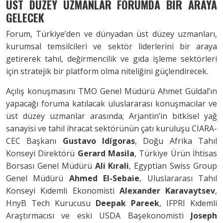
ÜST DÜZEY UZMANLAR FORUMDA BİR ARAYA
GELECEK
Forum, Türkiye’den ve dünyadan üst düzey uzmanları,
kurumsal temsilcileri ve sektör liderlerini bir araya
getirerek tahıl, değirmencilik ve gıda işleme sektörleri
için stratejik bir platform olma niteliğini güçlendirecek.
Açılış konuşmasını TMO Genel Müdürü Ahmet Güldal’ın
yapacağı foruma katılacak uluslararası konuşmacılar ve
üst düzey uzmanlar arasında; Arjantin’in bitkisel yağ
sanayisi ve tahıl ihracat sektörünün çatı kuruluşu CIARA-
CEC Başkanı
Gustavo Idígoras
, Doğu Afrika Tahıl
Konseyi Direktörü
Gerard Masila
, Türkiye Ürün İhtisas
Borsası Genel Müdürü
Ali Kırali
, Egyptian Swiss Group
Genel Müdürü
Ahmed El-Sebaie
, Uluslararası Tahıl
Konseyi Kıdemli Ekonomisti
Alexander Karavaytsev
,
HnyB Tech Kurucusu
Deepak Pareek
, IFPRI Kıdemli
Araştırmacısı ve eski USDA Başekonomisti
Joseph