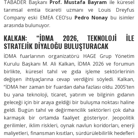
TABADER Başkanı
Prof. Mustafa Bayram
ile küresel
tarımsal emtia ticareti uzmanı ve Louis Dreyfus
Company eski EMEA CEO’su
Pedro Nonay
bu isimler
arasında bulunuyor.
KALKAN: “İDMA 2026, TEKNOLOJİ İLE
STRATEJİK DİYALOĞU BULUŞTURACAK
İDMA fuarlarının organizatörü HAGE Grup Yönetim
Kurulu Başkanı M. Ali Kalkan, İDMA 2026 ve forumun
birlikte, küresel tahıl ve gıda işleme sektörlerinin
değişen ihtiyaçlarına cevap verdiğini söyledi. Kalkan,
“İDMA her zaman bir fuardan daha fazlası oldu. 2005’ten
bu yana teknoloji, ticaret, yatırım ve bilginin gıdanın
geleceği için bir araya geldiği bir buluşma noktası haline
geldi. Bugün tahıl ve değirmencilik sektörleri çok daha
karmaşık bir ortamda faaliyet gösteriyor. Jeopolitik
gerilimler, iklim riskleri, oynak navlun koridorları, enerji
maliyetleri, finansman kısıtları, sürdürülebilirlik hedefleri