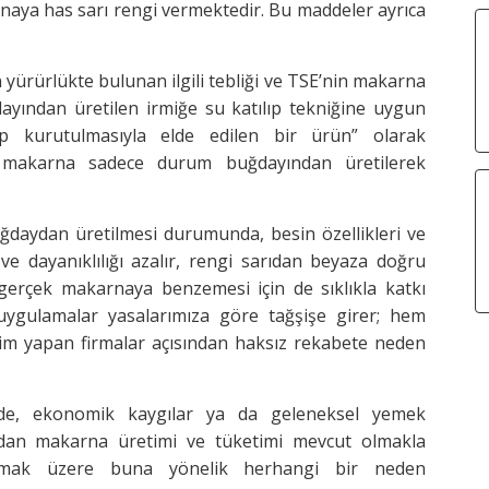
aya has sarı rengi vermektedir. Bu maddeler ayrıca
yürürlükte bulunan ilgili tebliği ve TSE’nin makarna
yından üretilen irmiğe su katılıp tekniğine uygun
lip kurutulmasıyla elde edilen bir ürün” olarak
 makarna sadece durum buğdayından üretilerek
daydan üretilmesi durumunda, besin özellikleri ve
i ve dayanıklılığı azalır, rengi sarıdan beyaza doğru
n gerçek makarnaya benzemesi için de sıklıkla katkı
 uygulamalar yasalarımıza göre tağşişe girer; hem
etim yapan firmalar açısından haksız rekabete neden
erde, ekonomik kaygılar ya da geleneksel yemek
aydan makarna üretimi ve tüketimi mevcut olmakla
 olmak üzere buna yönelik herhangi bir neden