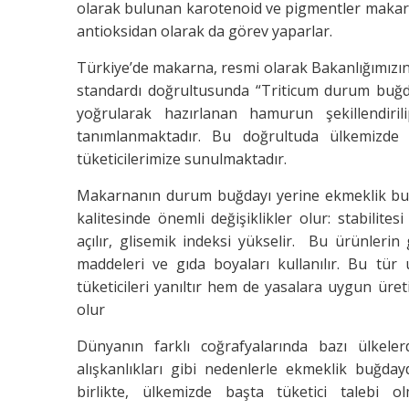
olarak bulunan karotenoid ve pigmentler makarn
antioksidan olarak da görev yaparlar.
Türkiye’de makarna, resmi olarak Bakanlığımızın 
standardı doğrultusunda “Triticum durum buğda
yoğrularak hazırlanan hamurun şekillendiri
tanımlanmaktadır. Bu doğrultuda ülkemizde
tüketicilerimize sunulmaktadır.
Makarnanın durum buğdayı yerine ekmeklik buğ
kalitesinde önemli değişiklikler olur: stabilites
açılır, glisemik indeksi yükselir. Bu ürünleri
maddeleri ve gıda boyaları kullanılır. Bu tür
tüketicileri yanıltır hem de yasalara uygun ür
olur
Dünyanın farklı coğrafyalarında bazı ülkel
alışkanlıkları gibi nedenlerle ekmeklik buğd
birlikte, ülkemizde başta tüketici talebi