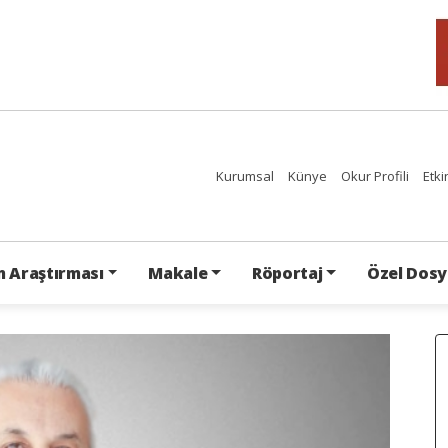
Kurumsal
Künye
Okur Profili
Etki
 Araştırması
Makale
Röportaj
Özel Dosy