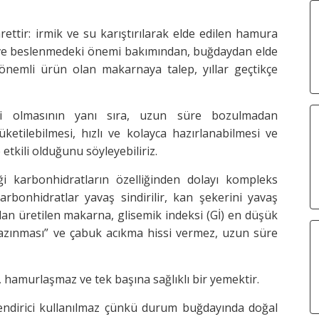
ttir: irmik ve su karıştırılarak elde edilen hamura
rı ve beslenmedeki önemi bakımından, buğdaydan elde
önemli ürün olan makarnaya talep, yıllar geçtikçe
ici olmasının yanı sıra, uzun süre bozulmadan
tüketilebilmesi, hızlı ve kolayca hazırlanabilmesi ve
tkili olduğunu söyleyebiliriz.
i karbonhidratların özelliğinden dolayı kompleks
arbonhidratlar yavaş sindirilir, kan şekerini yavaş
an üretilen makarna, glisemik indeksi (Gİ) en düşük
 kazınması” ve çabuk acıkma hissi vermez, uzun süre
hamurlaşmaz ve tek başına sağlıklı bir yemektir.
ndirici kullanılmaz çünkü durum buğdayında doğal