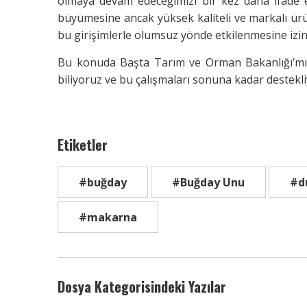
olmaya devam edeceğimizi bir kez daha ifade 
büyümesine ancak yüksek kaliteli ve markalı ü
bu girişimlerle olumsuz yönde etkilenmesine izi
Bu konuda Başta Tarım ve Orman Bakanlığı’mız 
biliyoruz ve bu çalışmaları sonuna kadar destekl
Etiketler
#buğday
#Buğday Unu
#d
#makarna
Dosya Kategorisindeki Yazılar