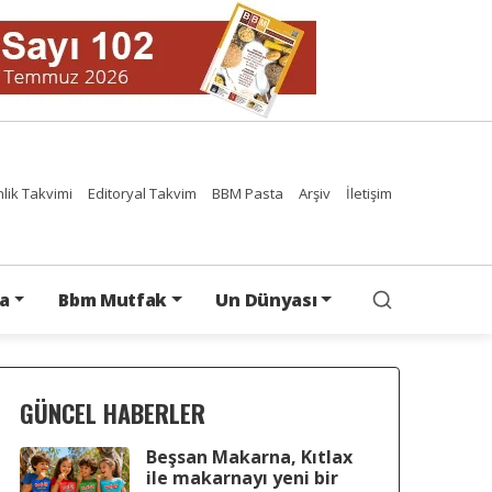
nlik Takvimi
Editoryal Takvim
BBM Pasta
Arşiv
İletişim
a
Bbm Mutfak
Un Dünyası
GÜNCEL HABERLER
Beşsan Makarna, Kıtlax
ile makarnayı yeni bir