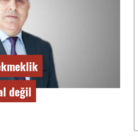
ekmeklik
l değil