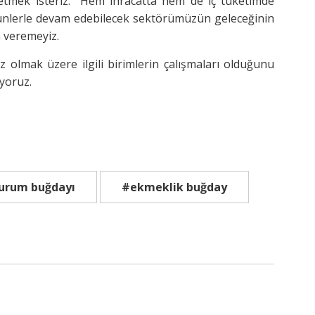
etmek isteriz. Hem ihracatta hem de iç tüketimde
rünlerle devam edebilecek sektörümüzün geleceğinin
n veremeyiz.
olmak üzere ilgili birimlerin çalışmaları olduğunu
iyoruz.
urum buğdayı
#ekmeklik buğday