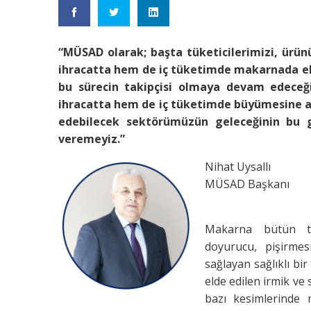
“MÜSAD olarak; başta tüketicilerimizi, ürü
ihracatta hem de iç tüketimde makarnada ekm
bu sürecin takipçisi olmaya devam edeceğ
ihracatta hem de iç tüketimde büyümesine a
edebilecek sektörümüzün geleceğinin bu g
veremeyiz.”
Nihat Uysallı
MÜSAD Başkanı
Makarna bütün top
doyurucu, pişirmes
sağlayan sağlıklı bi
elde edilen irmik ve
bazı kesimlerinde 