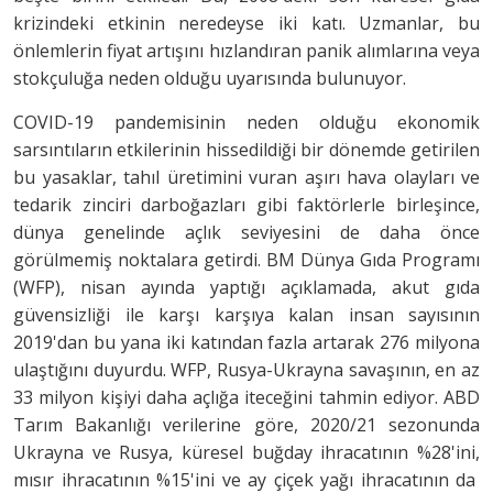
krizindeki etkinin neredeyse iki katı. Uzmanlar, bu
önlemlerin fiyat artışını hızlandıran panik alımlarına veya
stokçuluğa neden olduğu uyarısında bulunuyor.
COVID-19 pandemisinin neden olduğu ekonomik
sarsıntıların etkilerinin hissedildiği bir dönemde getirilen
bu yasaklar, tahıl üretimini vuran aşırı hava olayları ve
tedarik zinciri darboğazları gibi faktörlerle birleşince,
dünya genelinde açlık seviyesini de daha önce
görülmemiş noktalara getirdi. BM Dünya Gıda Programı
(WFP), nisan ayında yaptığı açıklamada, akut gıda
güvensizliği ile karşı karşıya kalan insan sayısının
2019'dan bu yana iki katından fazla artarak 276 milyona
ulaştığını duyurdu. WFP, Rusya-Ukrayna savaşının, en az
33 milyon kişiyi daha açlığa iteceğini tahmin ediyor. ABD
Tarım Bakanlığı verilerine göre, 2020/21 sezonunda
Ukrayna ve Rusya, küresel buğday ihracatının %28'ini,
mısır ihracatının %15'ini ve ay çiçek yağı ihracatının da