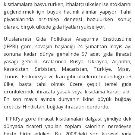
kısıtlamalara başvururken, ithalatçı ülkeler ise stoklarını
güçlendirmek için büyük hacimli alımlar yapıyor. Tahıl
piyasalarında arz-talep dengesi bozulurken sonuç
olarak, birçok ülkede gıda fiyatları yükseliyor.
Uluslararası Gıda Politikası Araştırma Enstitüsü'ne
(IFPRI) göre, savaşın başladığı 24 Şubat’tan mayıs ayı
sonuna kadar dünya genelinde 57 adet gıda ihracat
yasağı getirildi. Aralarında Rusya, Ukrayna, Arjantin,
Kazakistan, Sırbistan, Macaristan, Türkiye, Mısır,
Tunus, Endonezya ve İran gibi ülkelerin bulunduğu 23
ülke, başta tahıl olmak üzere çeşitli temel gıda
ürünlülerinde ihracata yasak veya kısıtlama kararı aldı.
En son mayıs ayında dünyanın ikinci büyük buğday
üreticisi Hindistan, buğday ihracatını durdurdu.
IFPRI’ya göre ihracat kısıtlamaları dalgası, şimdiye dek
dünyada ticareti yapılan toplam kalorinin neredeyse
beşte birini etkiledi. Bu, 2008'deki son küresel gıda