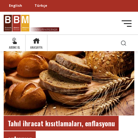
English
Türkçe
ABONE OL
ANASAYFA
Tahıl ihracat kısıtlamaları, enflasyonu