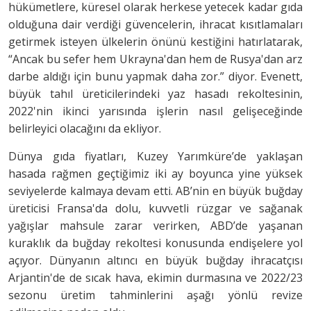
hükümetlere, küresel olarak herkese yetecek kadar gıda
olduğuna dair verdiği güvencelerin, ihracat kısıtlamaları
getirmek isteyen ülkelerin önünü kestiğini hatırlatarak,
“Ancak bu sefer hem Ukrayna'dan hem de Rusya'dan arz
darbe aldığı için bunu yapmak daha zor.” diyor. Evenett,
büyük tahıl üreticilerindeki yaz hasadı rekoltesinin,
2022'nin ikinci yarısında işlerin nasıl gelişeceğinde
belirleyici olacağını da ekliyor.
Dünya gıda fiyatları, Kuzey Yarımküre’de yaklaşan
hasada rağmen geçtiğimiz iki ay boyunca yine yüksek
seviyelerde kalmaya devam etti. AB’nin en büyük buğday
üreticisi Fransa'da dolu, kuvvetli rüzgar ve sağanak
yağışlar mahsule zarar verirken, ABD’de yaşanan
kuraklık da buğday rekoltesi konusunda endişelere yol
açıyor. Dünyanın altıncı en büyük buğday ihracatçısı
Arjantin'de de sıcak hava, ekimin durmasına ve 2022/23
sezonu üretim tahminlerini aşağı yönlü revize