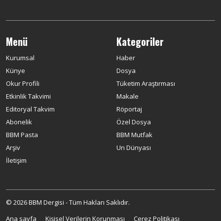
Menü
Kategoriler
Kurumsal
Haber
Künye
Dosya
Okur Profili
Tüketim Araştırması
Etkinlik Takvimi
Makale
Editoryal Takvim
Röportaj
Abonelik
Özel Dosya
BBM Pasta
BBM Mutfak
Arşiv
Un Dünyası
İletişim
© 2026 BBM Dergisi - Tüm Hakları Saklıdır.
Ana sayfa
Kişisel Verilerin Korunması
Çerez Politikası