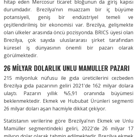
hitap eden Mercosur ticaret bloğunun da giriş kapısı
durumdadır. Brezilya’nın muazzam bir iç büyüme
potansiyeli, geniş bir endüstriyel temeli ve
çeşitlendirilmiş bir ekonomisi var. Brezilya, gelişmekte
olan ülkeler arasında öncü pozisyonda. BRICS üyesi olan
Brezilya, çok sayıda uluslararası şirket tarafından
küresel iş dünyasının önemli bir pazarı olarak
görülmektedir.
26 MİLYAR DOLARLIK UNLU MAMULLER PAZARI
215 milyonluk nüfusu ile gıda üreticilerini cezbeden
Brezilya gıda pazarının geliri 2021'de 162 milyar dolara
ulaştı. Pazarın yıllık %5,91 oranında büyümesi
beklenmektedir. Ekmek ve Hububat Ürünleri segmenti
26 milyar doları aşan hacmiyle dikkat çekiyor.
Statistanın verilerine göre Brezilya’nın Ekmek ve Unlu
Mamüller segmentindeki geliri, 2022'de 26 milyar 17
milyon dolar olarak tahmin edilmektedir. Brezilya ekmek