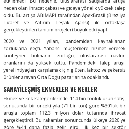
etkilemedi. Bu nedenle, uluslararası satışlarda artışa
neden olan ihracat çabası ve gıdaya yönelik yüksek talep
oldu. Bu artışa ABIMAPI tarafından ApexBrasil (Brezilya
Ticaret ve Yatırım Teşvik Ajansı) ile ortaklaşa
gerçekleştirilen tanıtım projeleri büyük etki yaptı.
2020 ve 2021 yılları, pandemiden kaynaklanan
zorluklarla geçti. Yabancı müşterilere hizmet verecek
konteyner bulmanın zorluğu, uluslararası navlun
oranlarını da yüksek tuttu. Pandemideki talep artışı,
yerel ihtiyaçları karşılamak için glüten, laktoz ve şekersiz
ürünler arayan Orta Doğu pazarlarına odaklandı.
SANAYİLEŞMİŞ EKMEKLER VE KEKLER
Ekmek ve kek kategorilerinde, 114 bin tonluk ürün satışı
sonucunda bir önceki yıla (71 bin ton) göre %30'luk bir
artışla toplam 112,3 milyon dolar tutarında ihracat
gerçekleştirdi. Bu rakamlar sonuncunda ülkeye 2020'ye
göre %44 daha fazla gelir girdi. İlk kez bir sektör