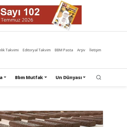
nlik Takvimi
Editoryal Takvim
BBM Pasta
Arşiv
İletişim
a
Bbm Mutfak
Un Dünyası