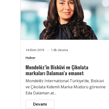
14 Ekim 2019
1 dk okuma
Haber
Mondelēz’in Bisküvi ve Çikolata
markaları Dalaman’a emanet
Mondelēz International Türkiye’de, Bisküvi
ve Çikolata Kıdemli Marka Müdürü görevine
Eda Dalaman at...
Devamı