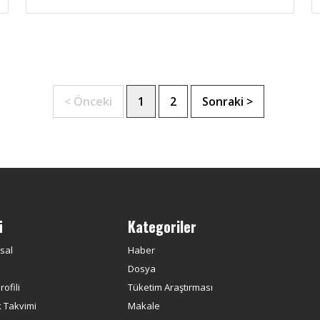
< Önceki
1
2
Sonraki >
ü
Kategoriler
sal
Haber
Dosya
ofili
Tüketim Araştırması
k Takvimi
Makale