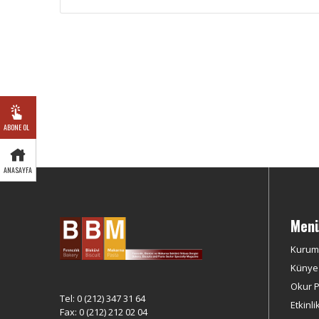
ABONE OL
ANASAYFA
Men
Kurum
Künye
Okur Pr
Tel: 0 (212) 347 31 64
Etkinli
Fax: 0 (212) 212 02 04