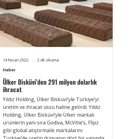
14 Nisan 2022
2 dk okuma
Haber
Ülker Bisküvi’den 291 milyon dolarlık
ihracat
Yıldız Holding, Ülker Bisküvi’yle Türkiye’yi
üretim ve ihracat üssü haline getirdi. Yıldız
Holding, Ülker Bisküvi’yle Ülker markalı
ürünlerin yanı sıra Godiva, McVitie’s, Flipz
gibi global atıştırmalık markalarını
Türkiye’de üretip dünyanın dört bir yanında