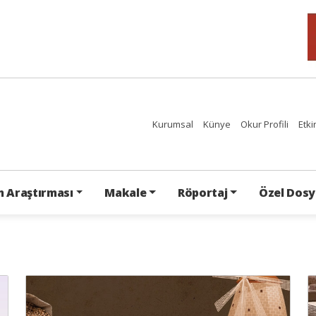
Kurumsal
Künye
Okur Profili
Etki
 Araştırması
Makale
Röportaj
Özel Dosy