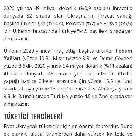
2020 yılında 49 milyar dolarlık (%0,9 azalan) ihracatla
dünyada 52. sırada olan Ukrayna’nın ihracat yaptığı
başlıca ülkeler Çin (%14,4), Polonya (%7) ve Rusya (%5,5)
’dır. Ülkenin ihracatında Türkiye %4,9 pay ile 4. sırada yer
almaktadır.
Ülkenin 2020 yılında ihraç ettiği başlıca ürünler
Tohum
Yağları
(yüzde 10,8), Mısır (yüzde 9,9) ve Demir Cevheri
yüzde 8,6’dir. 2020 yılında 54 milyar dolarlık (%11 azalan)
ithalatla dünyada 48. sırada yer alan ülkenin ithalat
yaptığı başlıca ülkeler arasında Çin yüzde 15,5 ile 1.nci
sırada, Rusya yüzde 13 ile 2.’nci sırada ve Almanya yüzde
9,8 ile 3.’üncü sırada Türkiye yüzde 4,5 ile 7.nci sırada yer
almaktadır.
TÜKETİCİ TERCİHLERİ
Fiyat Ukraynalı tüketiciler için en önemli faktördür. Buna
ek olarak, ulusal ürünlerden daha yüksek kalitede ve