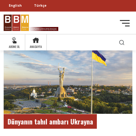
English
Türkçe
ABONE OL
ANASAYFA
Dünyanın tahıl ambarı Ukrayna