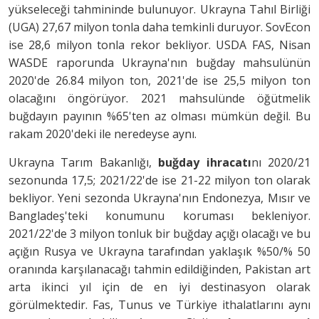
yükseleceği tahmininde bulunuyor. Ukrayna Tahıl Birliği
(UGA) 27,67 milyon tonla daha temkinli duruyor. SovEcon
ise 28,6 milyon tonla rekor bekliyor. USDA FAS, Nisan
WASDE raporunda Ukrayna'nın buğday mahsulünün
2020'de 26.84 milyon ton, 2021'de ise 25,5 milyon ton
olacağını öngörüyor. 2021 mahsulünde öğütmelik
buğdayın payının %65'ten az olması mümkün değil. Bu
rakam 2020'deki ile neredeyse aynı.
Ukrayna Tarım Bakanlığı,
buğday ihracatı
nı 2020/21
sezonunda 17,5; 2021/22'de ise 21-22 milyon ton olarak
bekliyor. Yeni sezonda Ukrayna'nın Endonezya, Mısır ve
Bangladeş'teki konumunu koruması bekleniyor.
2021/22'de 3 milyon tonluk bir buğday açığı olacağı ve bu
açığın Rusya ve Ukrayna tarafından yaklaşık %50/% 50
oranında karşılanacağı tahmin edildiğinden, Pakistan art
arta ikinci yıl için de en iyi destinasyon olarak
görülmektedir. Fas, Tunus ve Türkiye ithalatlarını aynı