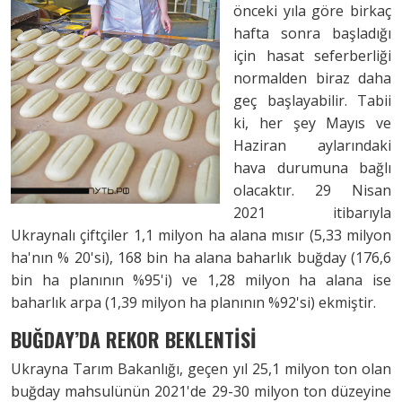
önceki yıla göre birkaç
hafta sonra başladığı
için hasat seferberliği
normalden biraz daha
geç başlayabilir. Tabii
ki, her şey Mayıs ve
Haziran aylarındaki
hava durumuna bağlı
olacaktır. 29 Nisan
2021 itibarıyla
Ukraynalı çiftçiler 1,1 milyon ha alana mısır (5,33 milyon
ha'nın % 20'si), 168 bin ha alana baharlık buğday (176,6
bin ha planının %95'i) ve 1,28 milyon ha alana ise
baharlık arpa (1,39 milyon ha planının %92'si) ekmiştir.
BUĞDAY’DA REKOR BEKLENTİSİ
Ukrayna Tarım Bakanlığı, geçen yıl 25,1 milyon ton olan
buğday mahsulünün 2021'de 29-30 milyon ton düzeyine