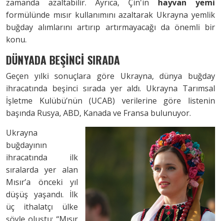
zamanda azaltabilir. Ayrıca, Çin'in
hayvan yemi
formülünde mısır kullanımını azaltarak Ukrayna yemlik
buğday alımlarını artırıp artırmayacağı da önemli bir
konu.
DÜNYADA BEŞİNCİ SIRADA
Geçen yılki sonuçlara göre Ukrayna, dünya buğday
ihracatında beşinci sırada yer aldı. Ukrayna Tarımsal
İşletme Kulübü’nün (UCAB) verilerine göre listenin
başında Rusya, ABD, Kanada ve Fransa bulunuyor.
Ukrayna
buğdayının
ihracatında ilk
sıralarda yer alan
Mısır’a önceki yıl
düşüş yaşandı. İlk
üç ithalatçı ülke
şöyle oluştu: “Mısır