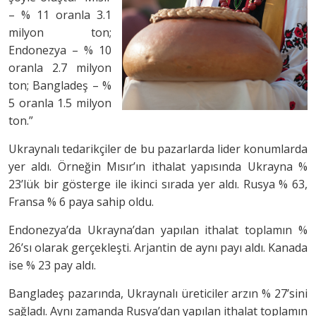
– % 11 oranla 3.1
milyon ton;
Endonezya – % 10
oranla 2.7 milyon
ton; Bangladeş – %
5 oranla 1.5 milyon
ton.”
Ukraynalı tedarikçiler de bu pazarlarda lider konumlarda
yer aldı. Örneğin Mısır’ın ithalat yapısında Ukrayna %
23’lük bir gösterge ile ikinci sırada yer aldı. Rusya % 63,
Fransa % 6 paya sahip oldu.
Endonezya’da Ukrayna’dan yapılan ithalat toplamın %
26’sı olarak gerçekleşti. Arjantin de aynı payı aldı. Kanada
ise % 23 pay aldı.
Bangladeş pazarında, Ukraynalı üreticiler arzın % 27’sini
sağladı. Aynı zamanda Rusya’dan yapılan ithalat toplamın