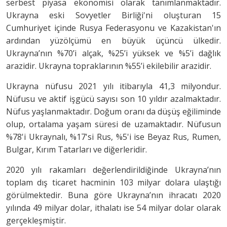
serbest piyasa ekonomisi olarak tanımlanmaktadır.
Ukrayna eski Sovyetler Birliği'ni oluşturan 15
Cumhuriyet içinde Rusya Federasyonu ve Kazakistan'ın
ardından yüzölçümü en büyük üçüncü ülkedir.
Ukrayna’nın %70’i alçak, %25’i yüksek ve %5’i dağlık
arazidir. Ukrayna topraklarının %55’i ekilebilir arazidir.
Ukrayna nüfusu 2021 yılı itibarıyla 41,3 milyondur.
Nüfusu ve aktif işgücü sayısı son 10 yıldır azalmaktadır.
Nüfus yaşlanmaktadır. Doğum oranı da düşüş eğiliminde
olup, ortalama yaşam süresi de uzamaktadır. Nüfusun
%78'i Ukraynalı, %17'si Rus, %5'i ise Beyaz Rus, Rumen,
Bulgar, Kırım Tatarları ve diğerleridir.
2020 yılı rakamları değerlendirildiğinde Ukrayna’nın
toplam dış ticaret hacminin 103 milyar dolara ulaştığı
görülmektedir. Buna göre Ukrayna’nın ihracatı 2020
yılında 49 milyar dolar, ithalatı ise 54 milyar dolar olarak
gerçekleşmiştir.