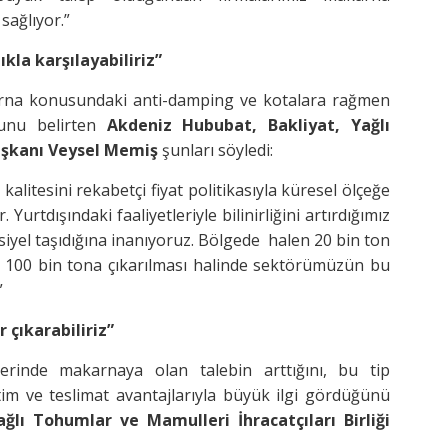
sağlıyor.”
kla karşılayabiliriz”
karna konusundaki anti-damping ve kotalara rağmen
unu belirten
Akdeniz Hububat, Bakliyat, Yağlı
Başkanı Veysel Memiş
şunları söyledi:
alitesini rekabetçi fiyat politikasıyla küresel ölçeğe
Yurtdışındaki faaliyetleriyle bilinirliğini artırdığımız
siyel taşıdığına inanıyoruz. Bölgede halen 20 bin ton
te 100 bin tona çıkarılması halinde sektörümüzün bu
”
 çıkarabiliriz”
rinde makarnaya olan talebin arttığını, bu tip
m ve teslimat avantajlarıyla büyük ilgi gördüğünü
lı Tohumlar ve Mamulleri İhracatçıları Birliği