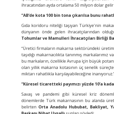
ihracatından ayda ortalama 50 milyon dolar gelir 
“AB’de kota 100 bin tona çıkarılsa bunu rahatlı
Gıda koridoru niteliği taşıyan Türkiye'nin ma
dünyanın önde gelen ihracatçılarından olduğ
Tohumlar ve Mamulleri İhracatçıları Birliği 
“Üretici firmaların makarna sektöründeki üretim k
taşıdığı makarnacılıkta tanınmış markalarımız var. 
bu markaların, özellikle Avrupa için büyük potan
olan yıllık makarna kotasının üç senelik süreç
miktarı rahatlıkla karşılayabileceğine inanıyoruz.
“Küresel ticaretteki payımızı yüzde 10’a kadar
Savaş ve pandemi gibi küresel kriz dönemle
dönemlerde Türk makarnasının bu alanda üreti
belirten
Orta Anadolu Hububat, Bakliyat, Yağ
Başkanı Nihat Uysallı
şunları söyledi: