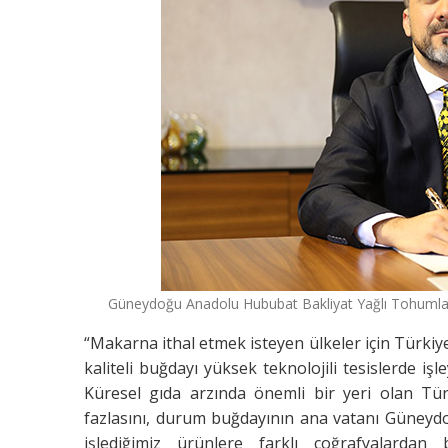
Güneydoğu Anadolu Hububat Bakliyat Yağlı Tohumlar v
“Makarna ithal etmek isteyen ülkeler için Türkiy
kaliteli buğdayı yüksek teknolojili tesislerde işl
Küresel gıda arzında önemli bir yeri olan Tü
fazlasını, durum buğdayının ana vatanı Güneydo
işlediğimiz ürünlere farklı coğrafyalarda