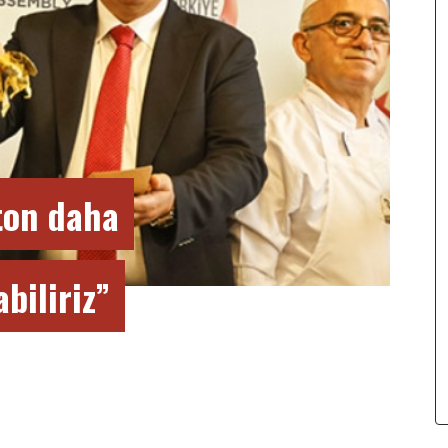
 ton daha
biliriz”