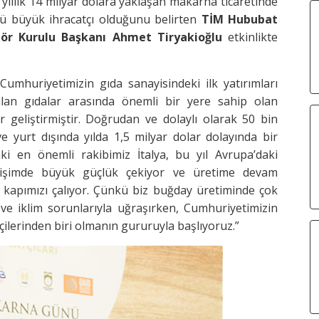
yıllık 14 milyar dolara yaklaşan makarna ticaretinde
cü büyük ihracatçı olduğunu belirten
TİM Hububat
ör Kurulu Başkanı
Ahmet Tiryakioğlu
etkinlikte
Cumhuriyetimizin gıda sanayisindeki ilk yatırımları
lan gıdalar arasında önemli bir yere sahip olan
 geliştirmiştir. Doğrudan ve dolaylı olarak 50 bin
e yurt dışında yılda 1,5 milyar dolar dolayında bir
i en önemli rakibimiz İtalya, bu yıl Avrupa’daki
rişimde büyük güçlük çekiyor ve üretime devam
 kapımızı çalıyor. Çünkü biz buğday üretiminde çok
ş ve iklim sorunlarıyla uğraşırken, Cumhuriyetimizin
ikçilerinden biri olmanın gururuyla başlıyoruz.”