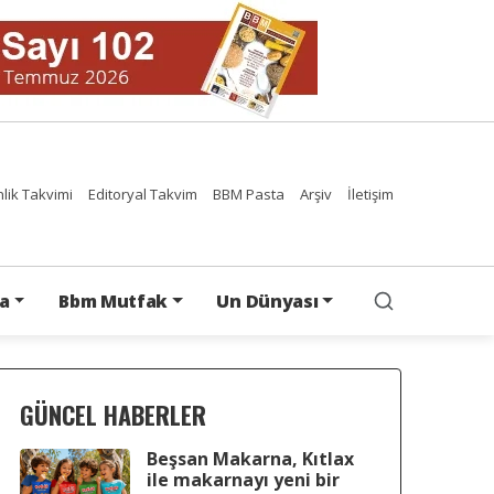
nlik Takvimi
Editoryal Takvim
BBM Pasta
Arşiv
İletişim
a
Bbm Mutfak
Un Dünyası
GÜNCEL HABERLER
Beşsan Makarna, Kıtlax
ile makarnayı yeni bir