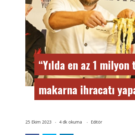
“Yılda en az 1 milyon
makarna ihracatı yapa
25 Ekim 2023
4 dk okuma
Editör