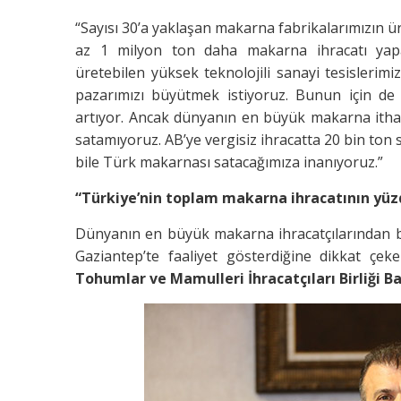
“Sayısı 30’a yaklaşan makarna fabrikalarımızın ü
az 1 milyon ton daha makarna ihracatı yap
üretebilen yüksek teknolojili sanayi tesislerim
pazarımızı büyütmek istiyoruz. Bunun için de 
artıyor. Ancak dünyanın en büyük makarna ithal
satamıyoruz. AB’ye vergisiz ihracatta 20 bin ton sı
bile Türk makarnası satacağımıza inanıyoruz.”
“Türkiye’nin toplam makarna ihracatının yüz
Dünyanın en büyük makarna ihracatçılarından bi
Gaziantep’te faaliyet gösterdiğine dikkat çe
Tohumlar ve Mamulleri İhracatçıları Birliği B