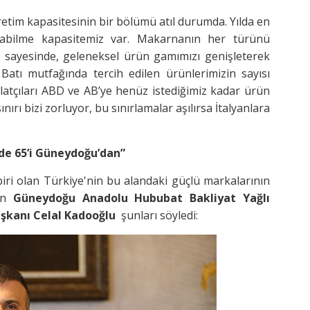
retim kapasitesinin bir bölümü atıl durumda. Yılda en
abilme kapasitemiz var. Makarnanın her türünü
iz sayesinde, geleneksel ürün gamımızı genişleterek
Batı mutfağında tercih edilen ürünlerimizin sayısı
atçıları ABD ve AB’ye henüz istediğimiz kadar ürün
nırı bizi zorluyor, bu sınırlamalar aşılırsa İtalyanlara
de 65’i Güneydoğu’dan”
ri olan Türkiye'nin bu alandaki güçlü markalarının
ken
Güneydoğu Anadolu Hububat Bakliyat Yağlı
aşkanı Celal Kadooğlu
şunları söyledi: