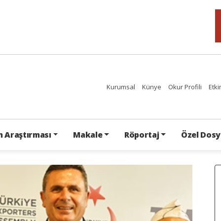
Kurumsal
Künye
Okur Profili
Etki
 Araştırması
Makale
Röportaj
Özel Dosy