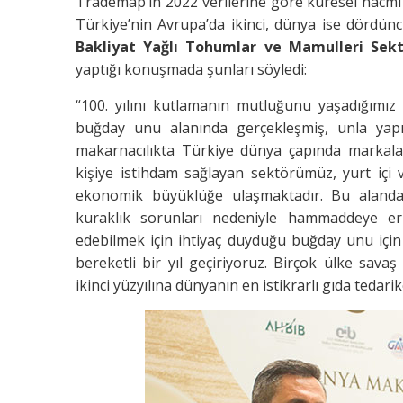
Trademap’in 2022 verilerine göre küresel hacmi 
Türkiye’nin Avrupa’da ikinci, dünya ise dördün
Bakliyat Yağlı Tohumlar ve Mamulleri Sekt
yaptığı konuşmada
şunları söyledi:
“100. yılını kutlamanın mutluğunu yaşadığımız 
buğday unu alanında gerçekleşmiş, unla yapı
makarnacılıkta Türkiye dünya çapında markalar
kişiye istihdam sağlayan sektörümüz, yurt içi v
ekonomik büyüklüğe ulaşmaktadır. Bu alandak
kuraklık sorunları nedeniyle hammaddeye e
edebilmek için ihtiyaç duyduğu buğday unu için
bereketli bir yıl geçiriyoruz. Birçok ülke sava
ikinci yüzyılına dünyanın en istikrarlı gıda tedar