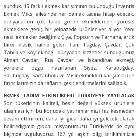
sunduk. 15 farklı ekmek karışımının bulunduğu Inventis
Ekmek Miksi ailesinde her damak tadına hitap edecek,
dünyada en çok talep gören ekmeklerden, yöresel
ekmeklere geniş bir yelpazede ürünler yer alıyor. Yeni
nesil ekmekler dediğimiz Çiya, Popcorn ve Tarhana, artık
birer klasik haline gelen Tam Tuğday, Çavdar, Çok
Tahıllı ve Köy ekmeği, dünyadan lezzetler sunduğumuz
Alman Çavdarı, Rus Çavdarı ve İskandinav ekmeği,
yörelere özgü hazırlanan Siyez, Karabuğday,
Sarıbuğday, Sarfanbolu ve Mısır ekmekleri karışımları ile
fırıncılarımızın da raflarını çeşitlendirmelerini sağladık.
EKMEK TADIM ETKİNLİKLERİ TÜRKİYE’YE YAYILACAK
Son tüketicinin kaliteli, besin değeri yüksek ürünlere
ulaşması için bu konudaki yatırımlarımızı hız kesmeden
devam ettirirken, daha iyi gıda, daha iyi gelecek olarak
belirlediğimiz global misyonumuzu Türkiye’de de aynı
biçimde uyguluyoruz. 167 yılı aşkın bilgi birikimimizle