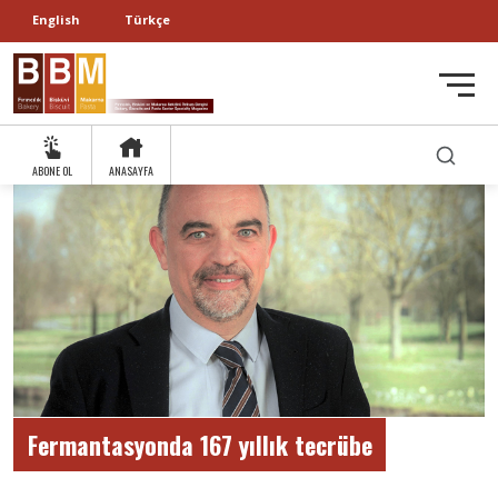
English
Türkçe
ABONE OL
ANASAYFA
Fermantasyonda 167 yıllık tecrübe