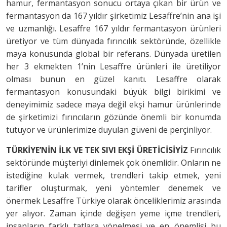
hamur, fermantasyon sonucu ortaya çıkan bir ürün ve
fermantasyon da 167 yıldır şirketimiz Lesaffre’nin ana işi
ve uzmanlığı. Lesaffre 167 yıldır fermantasyon ürünleri
üretiyor ve tüm dünyada fırıncılık sektöründe, özellikle
maya konusunda global bir referans. Dünyada üretilen
her 3 ekmekten 1’nin Lesaffre ürünleri ile üretiliyor
olması bunun en güzel kanıtı. Lesaffre olarak
fermantasyon konusundaki büyük bilgi birikimi ve
deneyimimiz sadece maya değil ekşi hamur ürünlerinde
de şirketimizi fırıncıların gözünde önemli bir konumda
tutuyor ve ürünlerimize duyulan güveni de perçinliyor.
TÜRKİYE’NİN İLK VE TEK SIVI EKŞİ ÜRETİCİSİYİZ
Fırıncılık
sektöründe müşteriyi dinlemek çok önemlidir. Onların ne
istediğine kulak vermek, trendleri takip etmek, yeni
tarifler oluşturmak, yeni yöntemler denemek ve
önermek Lesaffre Türkiye olarak önceliklerimiz arasında
yer alıyor. Zaman içinde değişen yeme içme trendleri,
insanların farklı tatlara yönelmesi ve en önemlisi bu