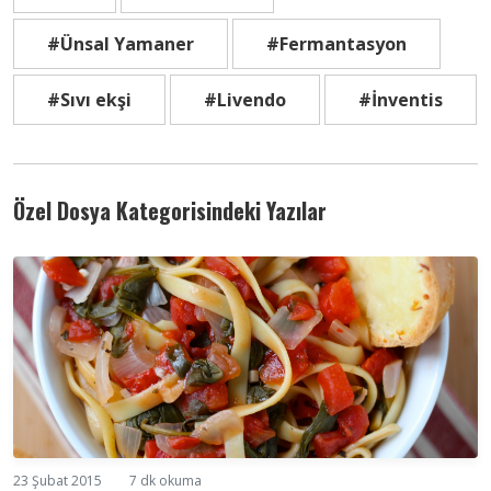
#Ünsal Yamaner
#Fermantasyon
#Sıvı ekşi
#Livendo
#İnventis
Özel Dosya Kategorisindeki Yazılar
23 Şubat 2015
7 dk okuma