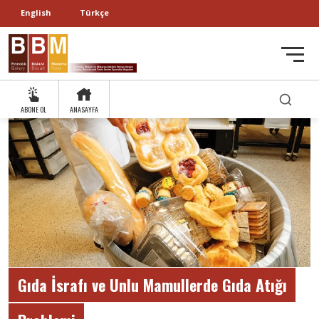
English
Türkçe
ABONE OL
ANASAYFA
Gıda İsrafı ve Unlu Mamullerde Gıda Atığı