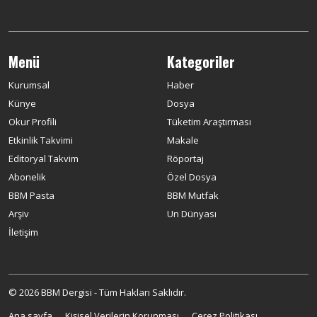
Menü
Kategoriler
Kurumsal
Haber
Künye
Dosya
Okur Profili
Tüketim Araştırması
Etkinlik Takvimi
Makale
Editoryal Takvim
Röportaj
Abonelik
Özel Dosya
BBM Pasta
BBM Mutfak
Arşiv
Un Dünyası
İletişim
© 2026 BBM Dergisi - Tüm Hakları Saklıdır.
Ana sayfa
Kişisel Verilerin Korunması
Çerez Politikası