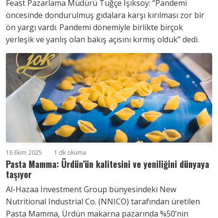
Feast Pazarlama Müdürü Tuğçe Işıksoy: “Pandemi
öncesinde dondurulmuş gıdalara karşı kırılması zor bir
ön yargı vardı. Pandemi dönemiyle birlikte birçok
yerleşik ve yanlış olan bakış açısını kırmış olduk” dedi.
16 Ekim 2025
1 dk okuma
Pasta Mamma: Ürdün’ün kalitesini ve yeniliğini dünyaya
taşıyor
Al-Hazaa Investment Group bünyesindeki New
Nutritional Industrial Co. (NNICO) tarafından üretilen
Pasta Mamma, Ürdün makarna pazarında %50’nin