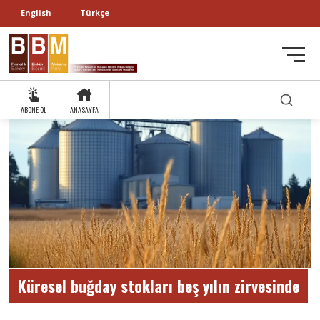
English
Türkçe
ABONE OL
ANASAYFA
Küresel buğday stokları beş yılın zirvesinde